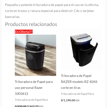
Pequeña y potente trituradora de papel para el uso en la oficina,
corte en trozos y ranura especial para destruir Cds y tarjetas
bancarias.
Productos relacionados
El
El
En Oferta!!!
precio
precio
original
actual
era:
es:
S/550.00.
S/469.00.
Trituradora de Papel
Trituradora de Papel para
RAZER modelo RZ-826S
uso personal Razer
corte en tiras
1003612
Trituradoras de Papel Perú
Trituradoras de Papel Perú
S/
1,190.00
IGV
S/
550.00
S/
469.00
IGV