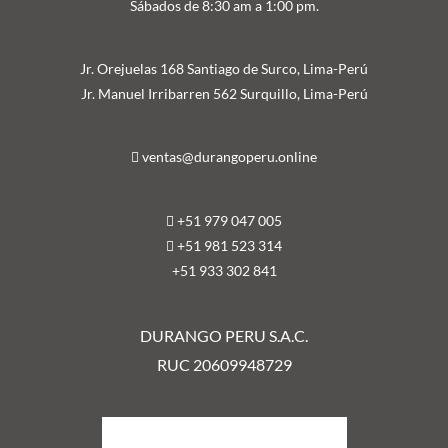
Sábados de 8:30 am a 1:00 pm.
Jr. Orejuelas 168 Santiago de Surco, Lima-Perú
Jr. Manuel Irribarren 562 Surquillo, Lima-Perú
ventas@durangoperu.online
+51 979 047 005
+51 981 523 314
+51 9
33 302 841
DURANGO PERU S.A.C.
RUC 20609948729