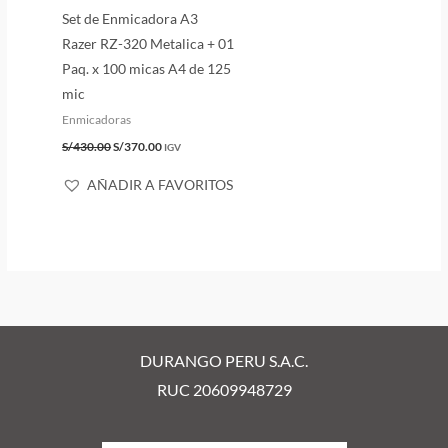
Set de Enmicadora A3
Razer RZ-320 Metalica + 01
Paq. x 100 micas A4 de 125
mic
Enmicadoras
S/
430.00
S/
370.00
IGV
AÑADIR A FAVORITOS
DURANGO PERU S.A.C.
RUC 20609948729