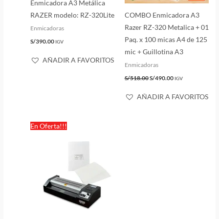
Enmicadora A3 Metálica
RAZER modelo: RZ-320Lite
COMBO Enmicadora A3
Razer RZ-320 Metalica + 01
Enmicadoras
Paq. x 100 micas A4 de 125
S/
390.00
IGV
mic + Guillotina A3
AÑADIR A FAVORITOS
Enmicadoras
S/
518.00
S/
490.00
IGV
AÑADIR A FAVORITOS
El
El
En Oferta!!!
precio
precio
original
actual
era:
es:
S/430.00.
S/370.00.