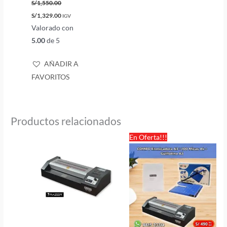
S/
1,550.00
S/
1,329.00
IGV
Valorado con
5.00
de 5
AÑADIR A
FAVORITOS
Productos relacionados
El
El
En Oferta!!!
precio
precio
original
actual
era:
es:
S/518.00.
S/490.00.