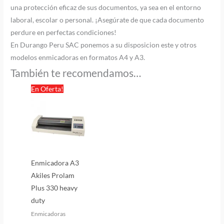
una protección eficaz de sus documentos, ya sea en el entorno
laboral, escolar o personal. ¡Asegúrate de que cada documento
perdure en perfectas condiciones!
En Durango Peru SAC ponemos a su disposicion este y otros
modelos enmicadoras en formatos A4 y A3.
También te recomendamos…
El
El
En Oferta!
precio
precio
original
actual
era:
es:
S/1,550.00.
S/1,329.00.
Enmicadora A3
Akiles Prolam
Plus 330 heavy
duty
Enmicadoras