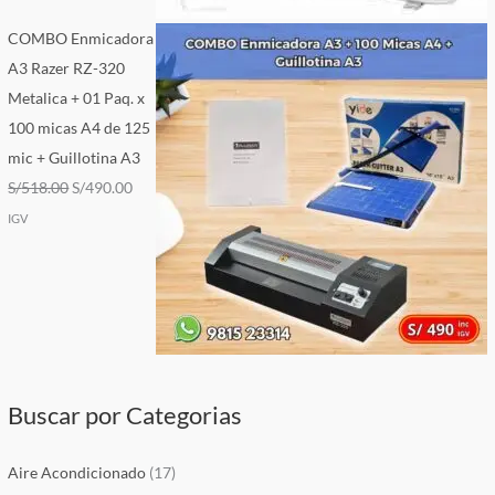
COMBO Enmicadora
A3 Razer RZ-320
Metalica + 01 Paq. x
100 micas A4 de 125
mic + Guillotina A3
S/
518.00
S/
490.00
IGV
Buscar por Categorias
Aire Acondicionado
(17)