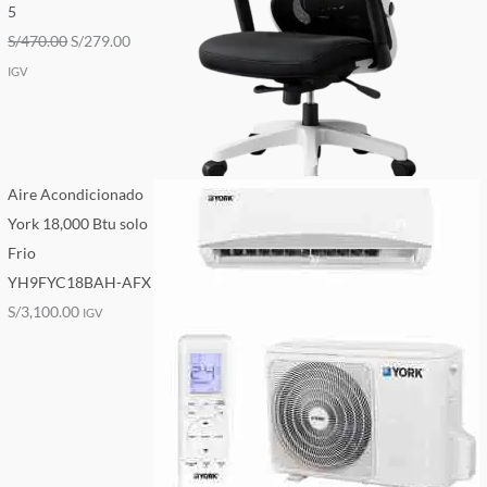
5
S/
470.00
S/
279.00
IGV
Aire Acondicionado
York 18,000 Btu solo
Frio
YH9FYC18BAH-AFX
S/
3,100.00
IGV