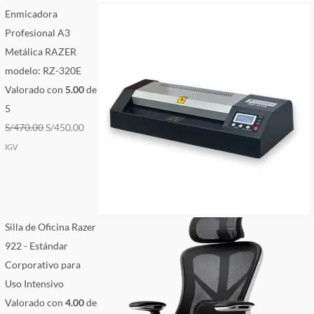
Enmicadora
Profesional A3
Metálica RAZER
modelo: RZ-320E
Valorado con
5.00
de
5
S/
470.00
S/
450.00
IGV
Silla de Oficina Razer
922 - Estándar
Corporativo para
Uso Intensivo
Valorado con
4.00
de