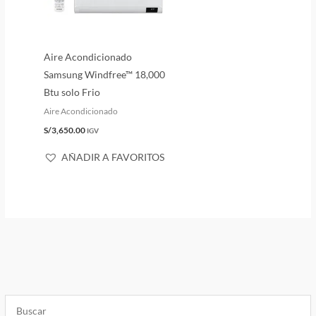
Aire Acondicionado
Samsung Windfree™ 18,000
Btu solo Frio
Aire Acondicionado
S/
3,650.00
IGV
AÑADIR A FAVORITOS
El
El
El
El
El
El
El
El