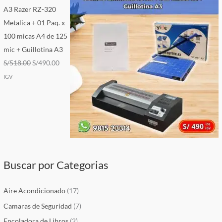
A3 Razer RZ-320
Metalica + 01 Paq. x
100 micas A4 de 125
mic + Guillotina A3
S/
518.00
S/
490.00
IGV
Buscar por Categorias
Aire Acondicionado
(17)
Camaras de Seguridad
(7)
Encoladora de Libros
(2)