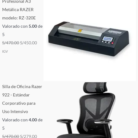
Profesional A3
Metálica RAZER
modelo: RZ-320E
Valorado con
5.00
de
5
S/
470.00
S/
450.00
IGV
Silla de Oficina Razer
922 - Estándar
Corporativo para
Uso Intensivo
Valorado con
4.00
de
5
S/
470.00
S/
279.00