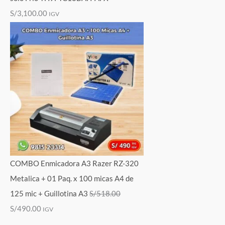
S/
3,100.00
IGV
COMBO Enmicadora A3 Razer RZ-320
Metalica + 01 Paq. x 100 micas A4 de
125 mic + Guillotina A3
S/
518.00
S/
490.00
IGV