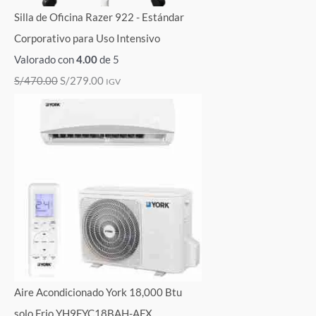
Silla de Oficina Razer 922 - Estándar
Corporativo para Uso Intensivo
Valorado con
4.00
de 5
S/
470.00
S/
279.00
IGV
Aire Acondicionado York 18,000 Btu
solo Frio YH9FYC18BAH-AFX