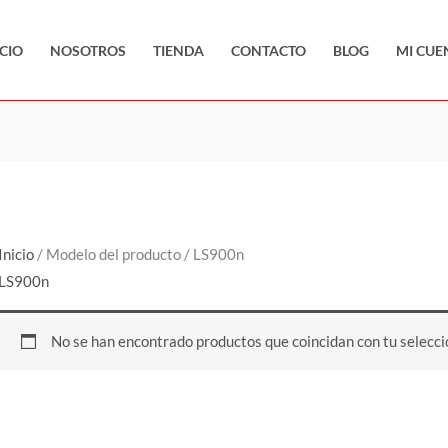
ICIO
NOSOTROS
TIENDA
CONTACTO
BLOG
MI CUE
Inicio
/ Modelo del producto / LS900n
LS900n
No se han encontrado productos que coincidan con tu selecci