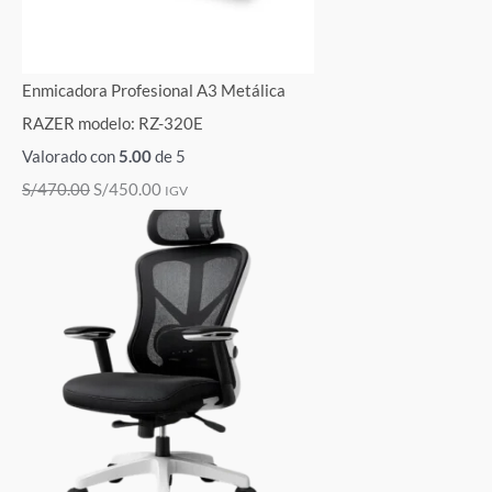
Enmicadora Profesional A3 Metálica
RAZER modelo: RZ-320E
Valorado con
5.00
de 5
S/
470.00
S/
450.00
IGV