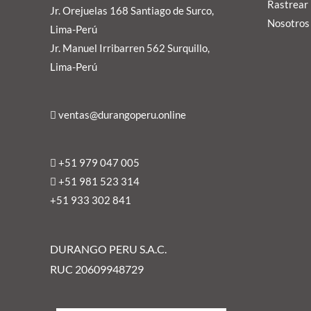
Rastrear 
Jr. Orejuelas 168 Santiago de Surco,
Nosotros
Lima-Perú
Jr. Manuel Irribarren 562 Surquillo,
Lima-Perú
ventas@durangoperu.online
+51 979 047 005
+51 981 523 314
+51 9
33 302 841
DURANGO PERU S.A.C.
RUC 20609948729